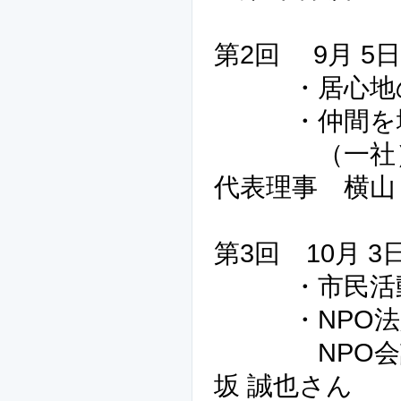
第2回 9月 
・居心地の
・仲間を
（一社）サ
代表理事 横山
第3回 10月 
・市民活動
・NPO法
NPO会計税
坂 誠也さん