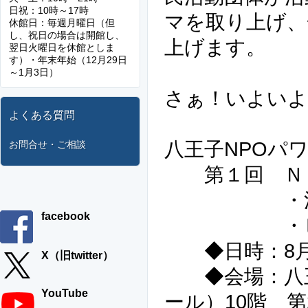
日祝：10時～17時
マを取り上げ、
休館日：毎週月曜日（但
し、祝日の場合は開館し、
上げます。
翌日火曜日を休館としま
す）・年末年始（12月29日
～1月3日）
さぁ！いよいよ
よくある質問
八王子NPOパワ
お問合せ・ご相談
第１回 ＮＰ
・活動にあ
facebook
・ビジョ
◆日時：8月1日
X（旧twitter）
◆会場：八王
YouTube
ール）10階 第