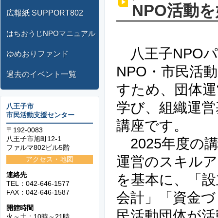
NPO活動
広報紙 SUPPORT802
はちおうじNPOマニュアル
八王子NPOパ
ゆめおりファンド
NPO・市民活
過去のイベント一覧
すため、団体運
学び、組織運営
八王子市
市民活動支援センター
講座です。
〒192-0083
八王子市旭町12-1
2025年度の
ファルマ802ビル5階
運営のスキルア
アクセス・地図
連絡先
を基本に、「設
TEL：042-646-1577
FAX：042-646-1587
会計」「資金づ
開館時間
民活動団体が活
火～土：10時～21時