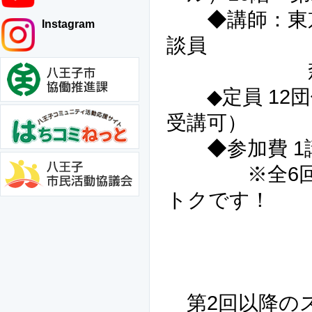
◆講師：東京
Instagram
談員
森 
◆定員 12団
受講可）
◆参加費 1講座
※全6回一括申
トクです！
第2回以降の