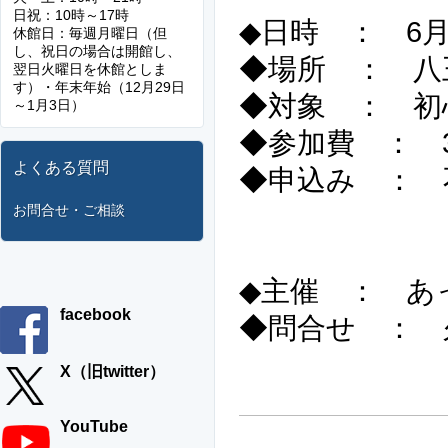
日祝：10時～17時
◆日時 ： 6月
休館日：毎週月曜日（但
し、祝日の場合は開館し、
◆場所 ： 八
翌日火曜日を休館としま
す）・年末年始（12月29日
◆対象 ： 初
～1月3日）
◆参加費 ： 
よくある質問
◆申込み ： 
当日、直
お問合せ・ご相談
◆主催 ： あ
facebook
◆問合せ ： 
電話 090
X（旧twitter）
YouTube