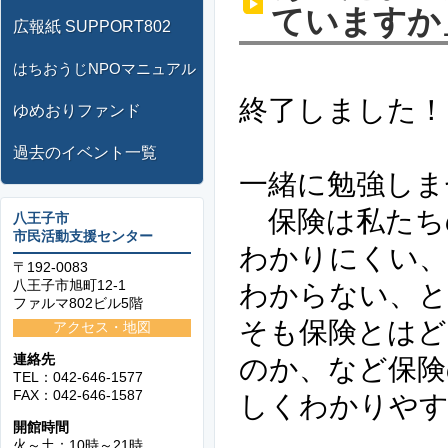
ていますか
広報紙 SUPPORT802
はちおうじNPOマニュアル
終了しました！
ゆめおりファンド
過去のイベント一覧
一緒に勉強しま
保険は私たち
八王子市
市民活動支援センター
わかりにくい
〒192-0083
八王子市旭町12-1
わからない、と
ファルマ802ビル5階
そも保険とはど
アクセス・地図
連絡先
のか、など保険
TEL：042-646-1577
FAX：042-646-1587
しくわかりや
開館時間
火～土：10時～21時