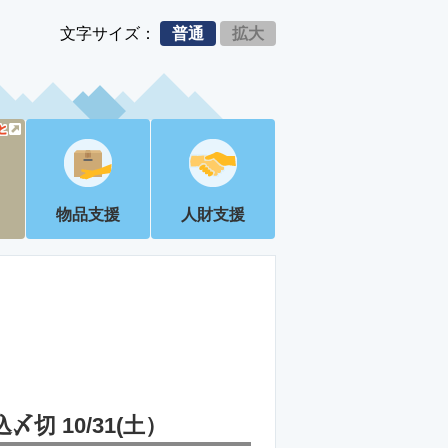
文字サイズ：
普通
拡大
物品支援
人財支援
 10/31(土）