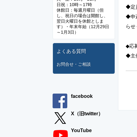
日祝：10時～17時
◆定
休館日：毎週月曜日（但
し、祝日の場合は開館し、
◆申
翌日火曜日を休館としま
らせ
す）・年末年始（12月29日
～1月3日）
FA
◆応
よくある質問
◆主
お問合せ・ご相談
facebook
X（旧twitter）
YouTube