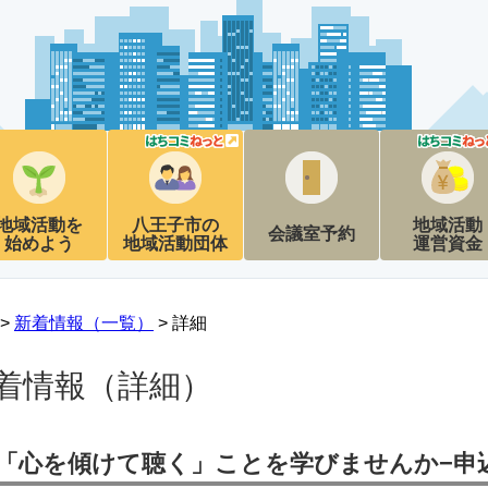
地域活動を
八王子市の
地域活動
会議室予約
始めよう
地域活動団体
運営資金
 >
新着情報（一覧）
> 詳細
着情報（詳細）
「心を傾けて聴く」ことを学びませんか−申込〆切