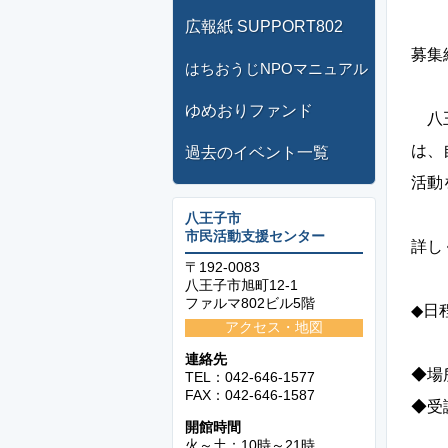
広報紙 SUPPORT802
募集
はちおうじNPOマニュアル
ゆめおりファンド
八王
は、
過去のイベント一覧
活動
八王子市
市民活動支援センター
詳し
〒192-0083
八王子市旭町12-1
ファルマ802ビル5階
◆日
アクセス・地図
（
連絡先
◆場
TEL：042-646-1577
FAX：042-646-1587
◆受
開館時間
（ロ
火～土：10時～21時