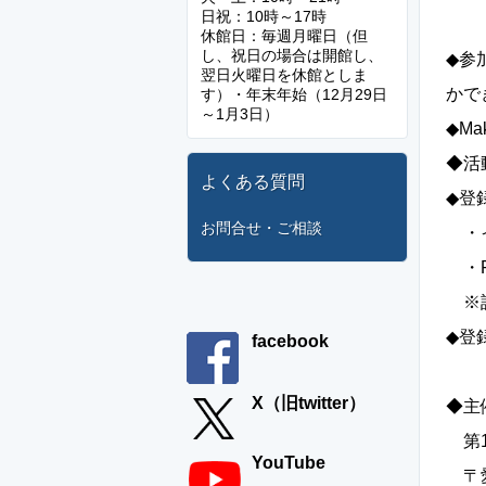
日祝：10時～17時
休館日：毎週月曜日（但
し、祝日の場合は開館し、
◆参
翌日火曜日を休館としま
かで
す）・年末年始（12月29日
～1月3日）
◆Ma
◆活
よくある質問
◆登
お問合せ・ご相談
・イ
・F
※詳
◆登
facebook
X（旧twitter）
◆主
第1回
YouTube
〒愛