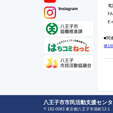
電話 
Instagram
FAX
E-ma
■関
第1
八王子市市民活動支援センタ
〒192-0083 東京都八王子市旭町12-1