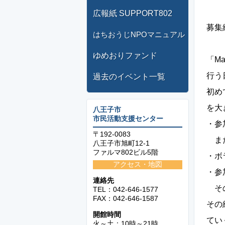
広報紙 SUPPORT802
募集
はちおうじNPOマニュアル
ゆめおりファンド
「M
行う
過去のイベント一覧
初め
を大
八王子市
市民活動支援センター
・参
〒192-0083
また
八王子市旭町12-1
ファルマ802ビル5階
・ボ
アクセス・地図
・参
連絡先
その
TEL：042-646-1577
FAX：042-646-1587
その
開館時間
てい
火～土：10時～21時