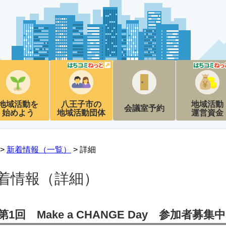
地域活動を
八王子市の
地域活動
会議室予約
始めよう
地域活動団体
運営資金
 >
新着情報（一覧）
> 詳細
着情報（詳細）
第1回 Make a CHANGE Day 参加者募集