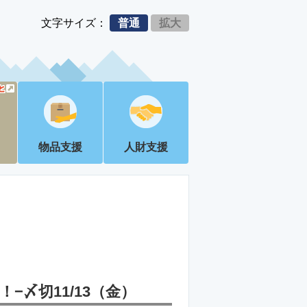
文字サイズ：
普通
拡大
物品支援
人財支援
中！−〆切11/13（金）