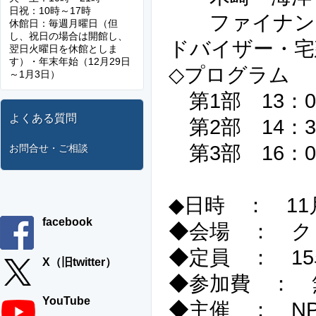
日祝：10時～17時
ファイナンシ
休館日：毎週月曜日（但
し、祝日の場合は開館し、
ドバイザー・宅
翌日火曜日を休館としま
す）・年末年始（12月29日
◇プログラム
～1月3日）
第1部 13：0
よくある質問
第2部 14：3
第3部 16：0
お問合せ・ご相談
◆日時 ： 11月
facebook
◆会場 ： ク
◆定員 ： 1
X（旧twitter）
◆参加費 ： 
YouTube
◆主催 ： N