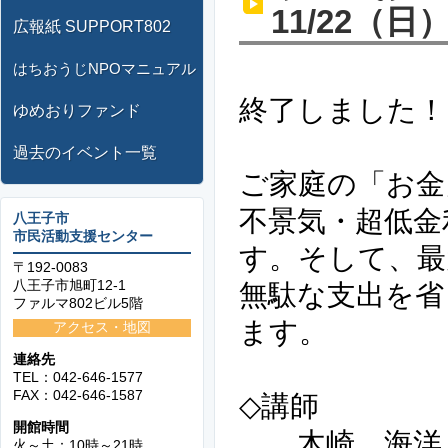
11/22（日
広報紙 SUPPORT802
はちおうじNPOマニュアル
終了しました！
ゆめおりファンド
過去のイベント一覧
ご家庭の「お金
不景気・超低金
八王子市
市民活動支援センター
す。そして、最
〒192-0083
八王子市旭町12-1
無駄な支出を省
ファルマ802ビル5階
ます。
アクセス・地図
連絡先
TEL：042-646-1577
FAX：042-646-1587
◇講師
開館時間
木崎 海洋
火～土：10時～21時