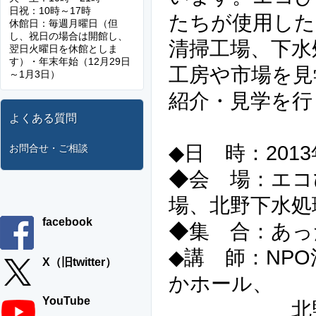
日祝：10時～17時
たちが使用した
休館日：毎週月曜日（但
し、祝日の場合は開館し、
清掃工場、下水
翌日火曜日を休館としま
す）・年末年始（12月29日
工房や市場を見
～1月3日）
紹介・見学を行
よくある質問
◆日 時：2013
お問合せ・ご相談
◆会 場：エコ
場、北野下水処
facebook
◆集 合：あっ
◆講 師：NP
X（旧twitter）
かホール、
YouTube
北野清掃工