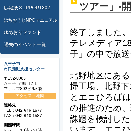
ツアー」-開催
広報紙 SUPPORT802
はちおうじNPOマニュアル
終了しました。こ
ゆめおりファンド
テレメディア1
過去のイベント一覧
子」の中で放送
八王子市
市民活動支援センター
北野地区にある
〒192-0083
八王子市旭町12-1
掃工場、北野下
ファルマ802ビル5階
とエコひろばは
アクセス・地図
連絡先
の推進のため、
TEL：042-646-1577
FAX：042-646-1587
課題を検討した
開館時間
います。エコひ
火～土：10時～21時