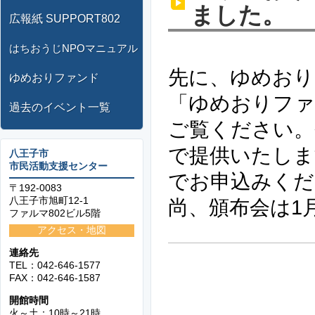
ました。
広報紙 SUPPORT802
はちおうじNPOマニュアル
先に、ゆめおり
ゆめおりファンド
「ゆめおりファ
過去のイベント一覧
ご覧ください。
で提供いたしま
八王子市
市民活動支援センター
でお申込みくだ
〒192-0083
八王子市旭町12-1
尚、頒布会は1
ファルマ802ビル5階
アクセス・地図
連絡先
TEL：042-646-1577
FAX：042-646-1587
開館時間
火～土：10時～21時