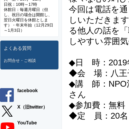
日祝：10時～17時
今回は電話を通
休館日：毎週月曜日（但
し、祝日の場合は開館し、
しいただきます
翌日火曜日を休館としま
す）・年末年始（12月29日
る他人の話を「
～1月3日）
しやすい雰囲気
よくある質問
◆日 時：2019
お問合せ・ご相談
◆会 場：八王
◆講 師：NP
facebook
さん
◆参加費
X（旧twitter）
◆定 員：20
YouTube