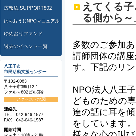
えてくる子
広報紙 SUPPORT802
る側から～」
はちおうじNPOマニュアル
ゆめおりファンド
多数のご参加あ
過去のイベント一覧
講師団体の講座
す。下記のリン
八王子市
市民活動支援センター
〒192-0083
八王子市旭町12-1
NPO法人八王
ファルマ802ビル5階
どものための専
アクセス・地図
連絡先
達の話に耳を傾
TEL：042-646-1577
FAX：042-646-1587
をしています。
開館時間
様々な心の叫び
火～土：10時～21時