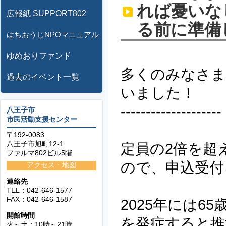
れば憂いな
広報紙 SUPPORT802
る前に準備し
はちおうじNPOマニュアル
ゆめおりファンド
多くのみなさま
過去のイベント一覧
いました！
--------------------
八王子市
市民活動支援センター
〒192-0083
八王子市旭町12-1
定員の2倍を超
ファルマ802ビル5階
ので、申込受付
アクセス・地図
連絡先
TEL：042-646-1577
FAX：042-646-1587
2025年には6
開館時間
を発症すると推
火～土：10時～21時