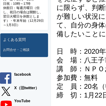
日祝：10時～17時
に限らず、判断
休館日：毎週月曜日（但
し、祝日の場合は開館し、
が難しい状況に
翌日火曜日を休館としま
す）・年末年始（12月29日
て、自分の身体
～1月3日）
備したいことに
よくある質問
日 時：2020年
お問合せ・ご相談
会 場：八王子
講 師：ＮＰＯ
facebook
参加費
定 員：20名
X（旧twitter）
締 切：1月2
YouTube