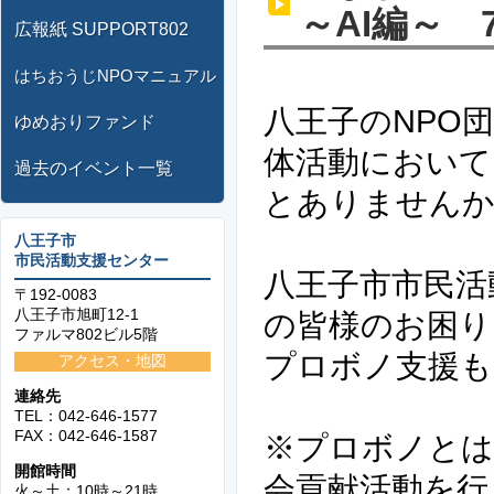
～AI編～ 7
広報紙 SUPPORT802
はちおうじNPOマニュアル
八王子のNPO
ゆめおりファンド
体活動において
過去のイベント一覧
とありません
八王子市
市民活動支援センター
八王子市市民活
〒192-0083
八王子市旭町12-1
の皆様のお困り
ファルマ802ビル5階
プロボノ支援も
アクセス・地図
連絡先
TEL：042-646-1577
FAX：042-646-1587
※プロボノとは
開館時間
会貢献活動を行
火～土：10時～21時