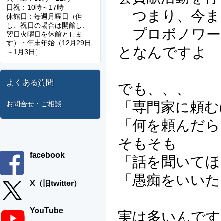
日祝：10時～17時
つまり、今ま
休館日：毎週月曜日（但
し、祝日の場合は開館し、
プロボノワー
翌日火曜日を休館としま
す）・年末年始（12月29日
となんですよ
～1月3日）
よくある質問
でも、、、
「専門家に頼む
お問合せ・ご相談
「何を頼んだら
そもそも
facebook
「話を聞いてほ
「愚痴をいいた
X（旧twitter）
YouTube
実は多いんです