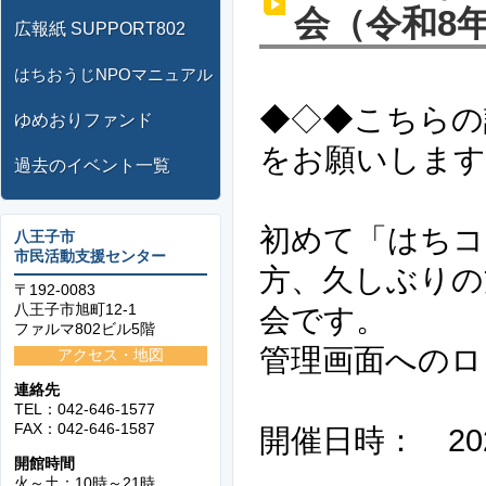
会（令和8年
広報紙 SUPPORT802
はちおうじNPOマニュアル
◆◇◆こちらの
ゆめおりファンド
をお願いします
過去のイベント一覧
初めて「はちコ
八王子市
市民活動支援センター
方、久しぶりの
〒192-0083
八王子市旭町12-1
会です。
ファルマ802ビル5階
管理画面へのロ
アクセス・地図
連絡先
TEL：042-646-1577
FAX：042-646-1587
開催日時： 202
開館時間
8月16日
火～土：10時～21時